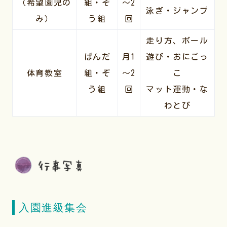
（希望園児の
組・ぞ
～2
泳ぎ・ジャンプ
み）
う組
回
走り方、ボール
ぱんだ
月1
遊び・おにごっ
体育教室
組・ぞ
～2
こ
う組
回
マット運動・な
わとび
入園進級集会