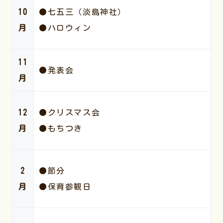
10
●七五三（淡島神社）
月
●ハロウィン
11
●発表会
月
12
●クリスマス会
月
●もちつき
2
●節分
月
●保育参観日