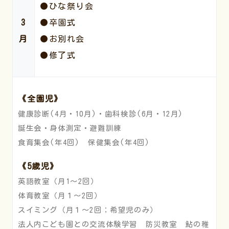
●ひな祭り会
3
●卒園式
月
●お別れ会
●修了式
《全園児》
健康診断(4月・10月)・歯科検診(6月・12月)
誕生会・身体測定・避難訓練
食育集会(年4回) 保健集会(年4回)
《5歳児》
英語教室（月1～2回）
体育教室（月１～2回）
スイミング（月１～2回；希望児のみ）
法人内こども園との交流体験学習 防災教室 鮎の稚