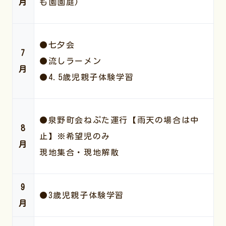
月
も園園庭)
●七夕会
7
●流しラーメン
月
●4.5歳児親子体験学習
●泉野町会ねぷた運行【雨天の場合は中
8
止】※希望児のみ
月
現地集合・現地解散
9
●3歳児親子体験学習
月