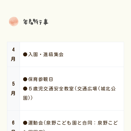
4
●入園・進級集会
月
●保育参観日
5
●５歳児交通安全教室(交通広場(城北公
月
園))
6
●運動会(泉野こども園と合同：泉野こど