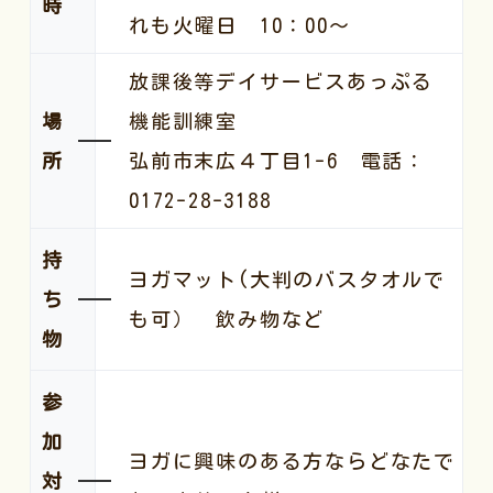
時
れも火曜日 10：00～
放課後等デイサービスあっぷる
場
機能訓練室
所
弘前市末広４丁目1-6 電話：
0172-28-3188
持
ヨガマット(大判のバスタオルで
ち
も可） 飲み物など
物
参
加
ヨガに興味のある方ならどなたで
対